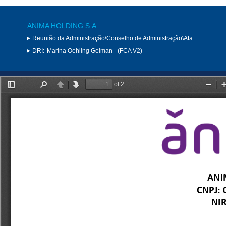
ANIMA HOLDING S.A.
Reunião da Administração\Conselho de Administração\Ata
DRI:
Marina Oehling Gelman - (FCA V2)