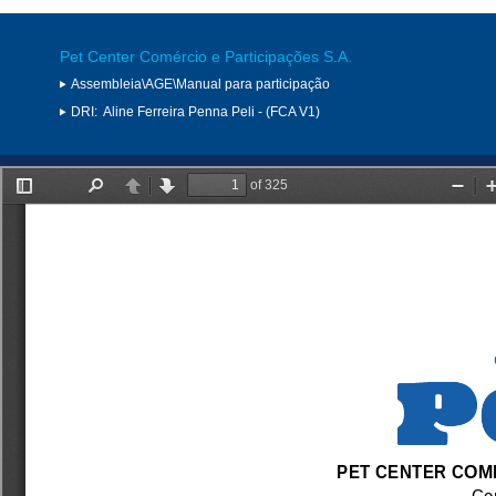
Pet Center Comércio e Participações S.A.
Assembleia\AGE\Manual para participação
DRI:
Aline Ferreira Penna Peli - (FCA V1)