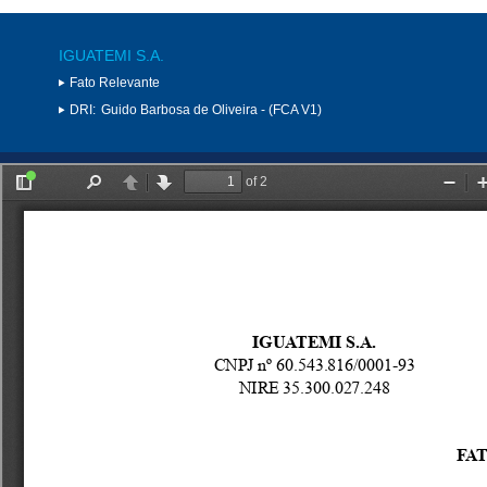
IGUATEMI S.A.
Fato Relevante
DRI:
Guido Barbosa de Oliveira - (FCA V1)