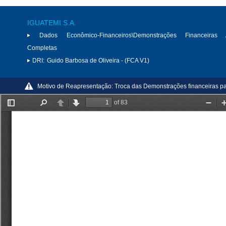
IGUATEMI S.A.
Dados Econômico-Financeiros\Demonstrações Financeiras 
Completas
DRI:
Guido Barbosa de Oliveira - (FCA V1)
Motivo de Reapresentação:
Troca das Demonstrações financeiras p