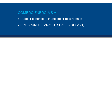
COMERC ENERGIA S.A.
Dados Econômico-Financeiros\Press-release
DRI:
BRUNO DE ARAUJO SOARES - (FCA V1)