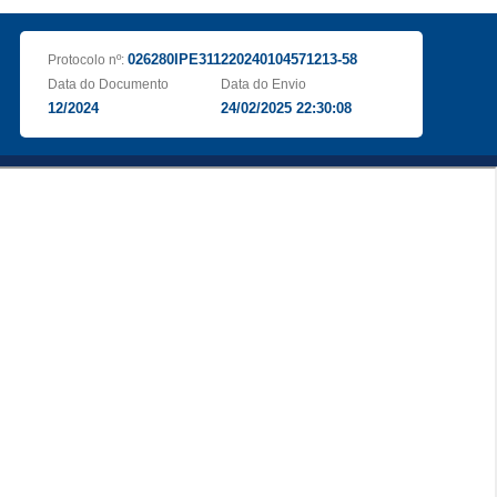
026280IPE311220240104571213-58
Protocolo nº:
Data do Documento
Data do Envio
12/2024
24/02/2025 22:30:08