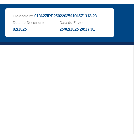
018627IPE250220250104571312-28
Protocolo nº:
Data do Documento
Data do Envio
02/2025
25/02/2025 20:27:01