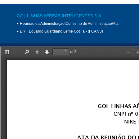
GOL LINHAS AEREAS INTELIGENTES S.A.
Reunião da Administração\Conselho de Administração\Ata
DRI:
Eduardo Guardiano Leme Gotilla - (FCA V3)