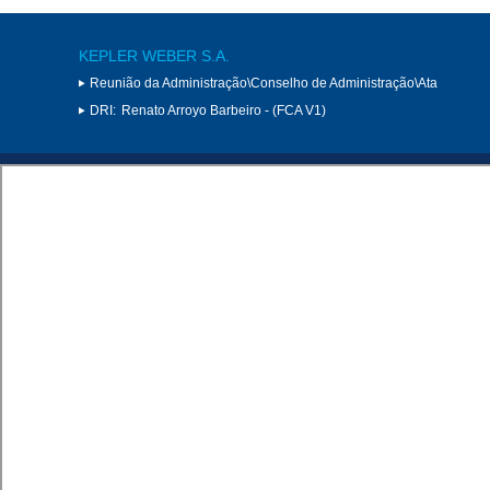
KEPLER WEBER S.A.
Reunião da Administração\Conselho de Administração\Ata
DRI:
Renato Arroyo Barbeiro - (FCA V1)