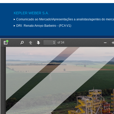
KEPLER WEBER S.A.
Comunicado ao Mercado\Apresentações a analistas/agentes do merc
DRI:
Renato Arroyo Barbeiro - (FCA V1)