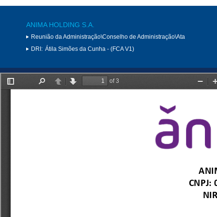
ANIMA HOLDING S.A.
Reunião da Administração\Conselho de Administração\Ata
DRI:
Átila Simões da Cunha - (FCA V1)