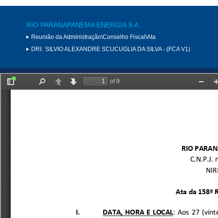
RIO PARANAPANEMA ENERGIA S.A.
Reunião da Administração\Conselho Fiscal\Ata
DRI:
SILVIO ALEXANDRE SCUCUGLIA DA SILVA - (FCA V1)