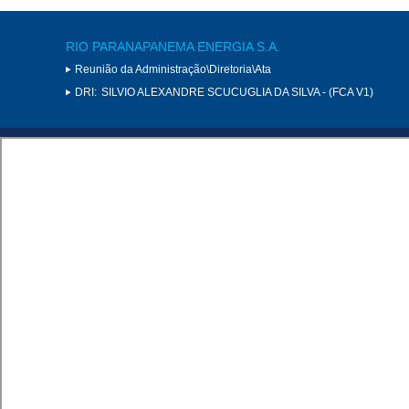
RIO PARANAPANEMA ENERGIA S.A.
Reunião da Administração\Diretoria\Ata
DRI:
SILVIO ALEXANDRE SCUCUGLIA DA SILVA - (FCA V1)