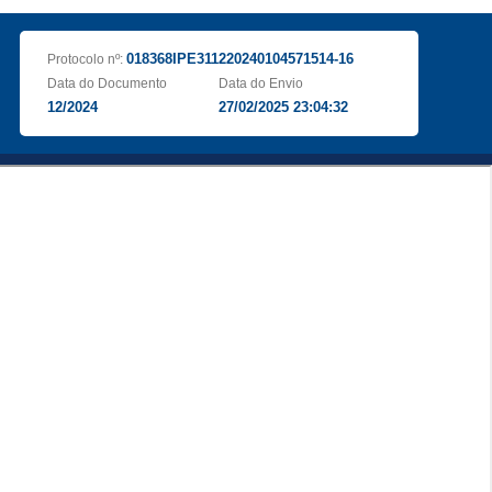
018368IPE311220240104571514-16
Protocolo nº:
Data do Documento
Data do Envio
12/2024
27/02/2025 23:04:32