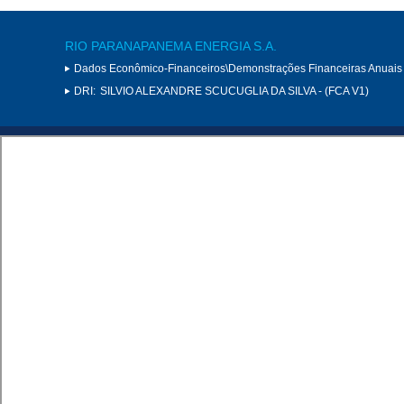
RIO PARANAPANEMA ENERGIA S.A.
Dados Econômico-Financeiros\Demonstrações Financeiras Anuais
DRI:
SILVIO ALEXANDRE SCUCUGLIA DA SILVA - (FCA V1)