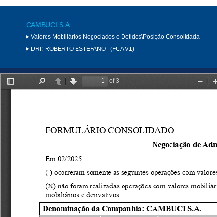
CAMBUCI S.A.
Valores Mobiliários Negociados e Detidos\Posição Consolidada
DRI:
ROBERTO ESTEFANO - (FCA V1)