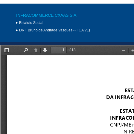
INFRACOMMERCE CXAAS S.A.
Estatuto Social
DRI:
Bruno de Andrade Vasques - (FCA V1)