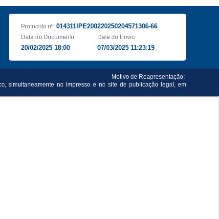
014311IPE200220250204571306-66
Protocolo nº:
Data do Documento
Data do Envio
20/02/2025 18:00
07/03/2025 11:23:19
Motivo de Reapresentação:
co, simultaneamente no impresso e no site de publicação legal, em