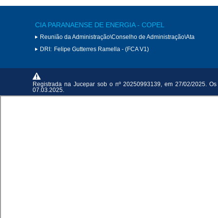
CIA PARANAENSE DE ENERGIA - COPEL
Reunião da Administração\Conselho de Administração\Ata
DRI:
Felipe Gutterres Ramella - (FCA V1)
Registrada na Jucepar sob o nº 20250993139, em 27/02/2025. Os ex
07.03.2025.