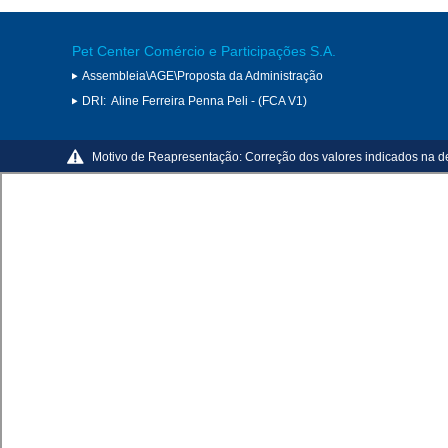
Pet Center Comércio e Participações S.A.
Assembleia\AGE\Proposta da Administração
DRI:
Aline Ferreira Penna Peli - (FCA V1)
Motivo de Reapresentação:
Correção dos valores indicados na d