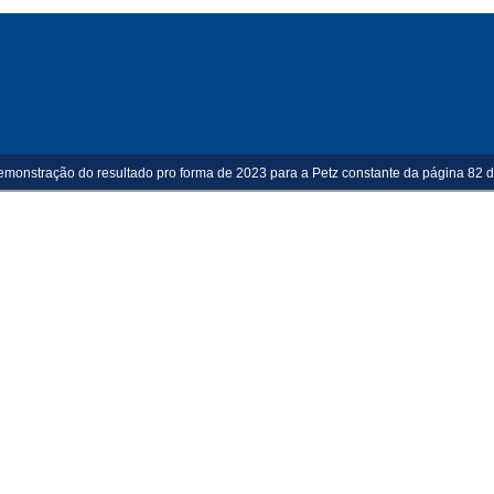
emonstração do resultado pro forma de 2023 para a Petz constante da página 82 