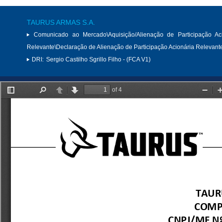
TAURUS ARMAS S.A.
Comunicado ao Mercado\Aquisição/Alienação de Participação Aci
Relevante\Declaração de Alienação de Participação Acionária Relevant
DRI:
Sergio Castilho Sgrillo Filho - (FCA V1)