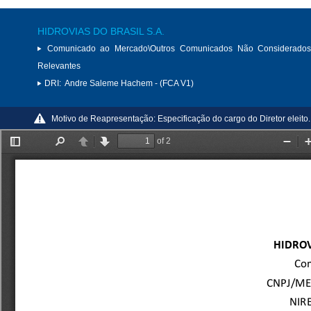
HIDROVIAS DO BRASIL S.A.
Comunicado ao Mercado\Outros Comunicados Não Considerados
Relevantes
DRI:
Andre Saleme Hachem - (FCA V1)
Motivo de Reapresentação:
Especificação do cargo do Diretor eleito.