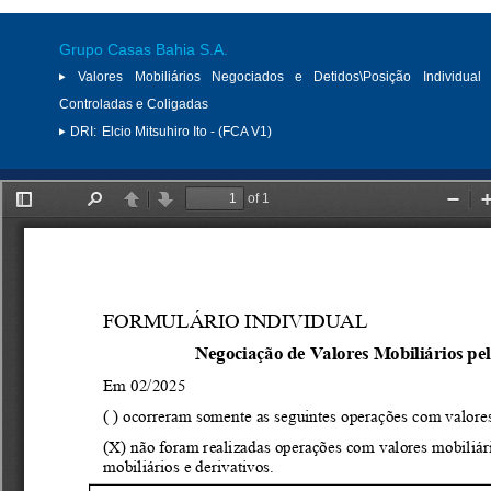
Grupo Casas Bahia S.A.
Valores Mobiliários Negociados e Detidos\Posição Individual 
Controladas e Coligadas
DRI:
Elcio Mitsuhiro Ito - (FCA V1)