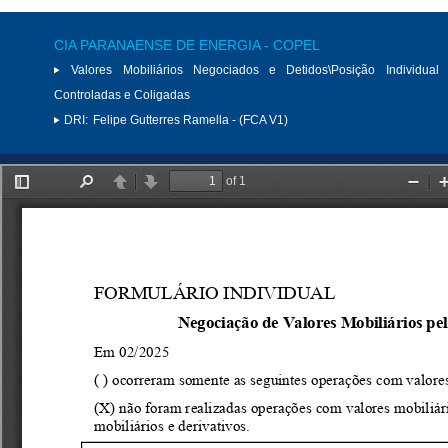
CIA PARANAENSE DE ENERGIA - COPEL
Valores Mobiliários Negociados e Detidos\Posição Individual 
Controladas e Coligadas
DRI:
Felipe Gutterres Ramella - (FCA V1)