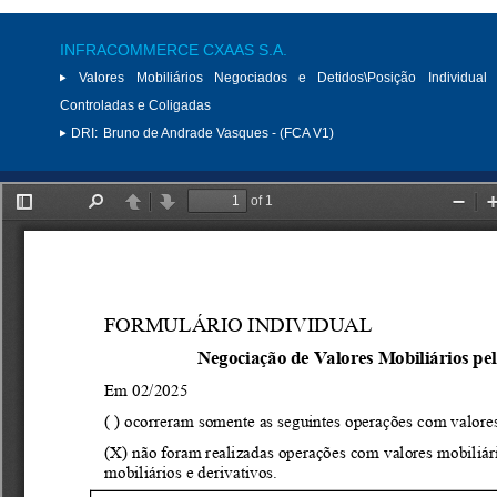
INFRACOMMERCE CXAAS S.A.
Valores Mobiliários Negociados e Detidos\Posição Individual 
Controladas e Coligadas
DRI:
Bruno de Andrade Vasques - (FCA V1)