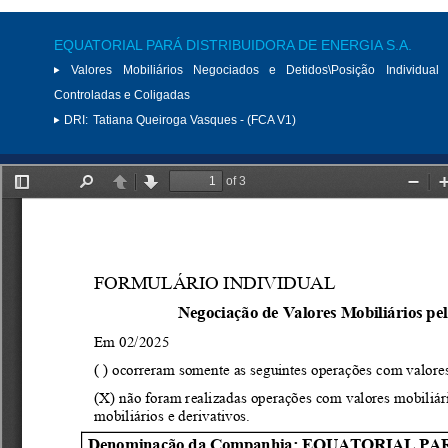
EQUATORIAL PARÁ DISTRIBUIDORA DE ENERGIA S.A.
Valores Mobiliários Negociados e Detidos\Posição Individual 
Controladas e Coligadas
DRI:
Tatiana Queiroga Vasques - (FCA V1)