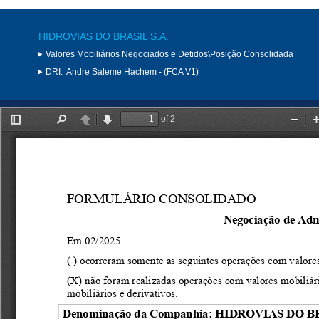
HIDROVIAS DO BRASIL S.A.
Valores Mobiliários Negociados e Detidos\Posição Consolidada
DRI:
Andre Saleme Hachem - (FCA V1)