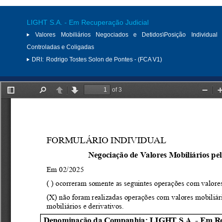
LIGHT S.A. - Em Recuperação Judicial
Valores Mobiliários Negociados e Detidos\Posição Individual 
Controladas e Coligadas
DRI:
Rodrigo Tostes Solon de Pontes - (FCA V1)