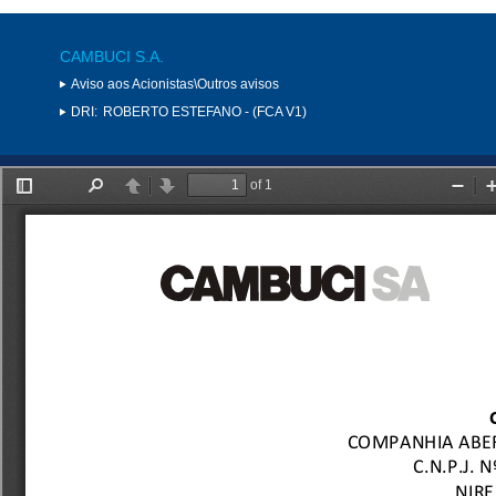
CAMBUCI S.A.
Aviso aos Acionistas\Outros avisos
DRI:
ROBERTO ESTEFANO - (FCA V1)