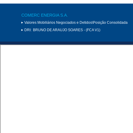
COMERC ENERGIA S.A.
Valores Mobiliários Negociados e Detidos\Posição Consolidada
DRI:
BRUNO DE ARAUJO SOARES - (FCA V1)