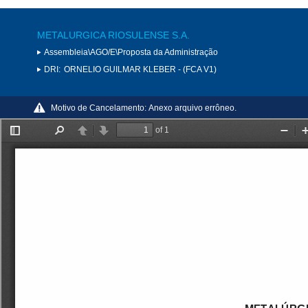
METALURGICA RIOSULENSE S.A.
Assembleia\AGO/E\Proposta da Administração
DRI:
ORNELIO GUILMAR KLEBER - (FCA V1)
Motivo de Cancelamento:
Anexo arquivo errôneo.