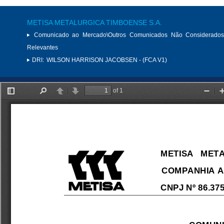
METISA METALURGICA TIMBOENSE S.A.
Comunicado ao Mercado\Outros Comunicados Não Considerados
Relevantes
DRI:
WILSON HARRISON JACOBSEN - (FCA V1)