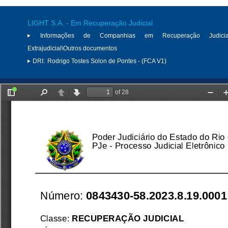
LIGHT S.A. - Em Recuperação Judicial
Informações de Companhias em Recuperação Judici
Extrajudicial\Outros documentos
DRI:
Rodrigo Tostes Solon de Pontes - (FCA V1)