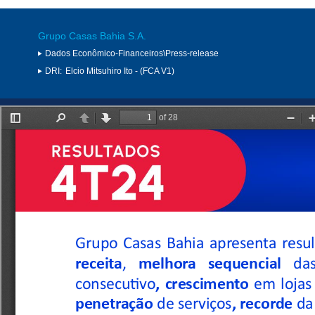
Grupo Casas Bahia S.A.
Dados Econômico-Financeiros\Press-release
DRI:
Elcio Mitsuhiro Ito - (FCA V1)