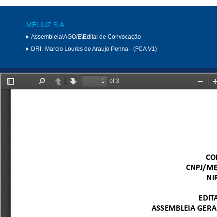
MÉLIUZ S.A.
Assembleia\AGO/E\Edital de Convocação
DRI:
Marcio Loures de Araujo Penna - (FCA V1)