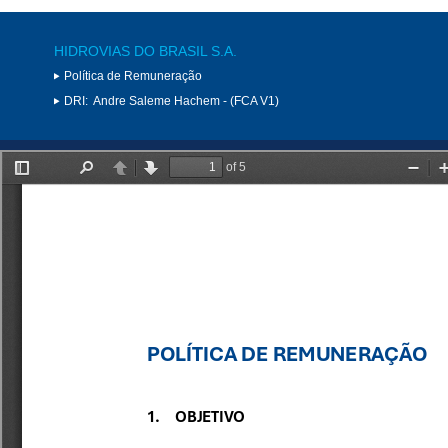
HIDROVIAS DO BRASIL S.A.
Política de Remuneração
DRI:
Andre Saleme Hachem - (FCA V1)