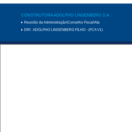
CONSTRUTORA ADOLPHO LINDENBERG S.A.
Reunião da Administração\Conselho Fiscal\Ata
DRI:
ADOLPHO LINDENBERG FILHO - (FCA V1)