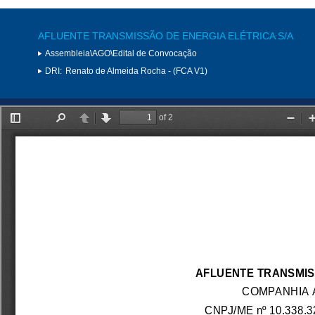
AFLUENTE TRANSMISSÃO DE ENERGIA ELÉTRICA S/A
Assembleia\AGO\Edital de Convocação
DRI:
Renato de Almeida Rocha - (FCA V1)