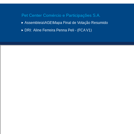
Pet Center Comércio e Participações S.A.
Assembleia\AGE\Mapa Final de Votação Resumido
DRI:
Aline Ferreira Penna Peli - (FCA V1)