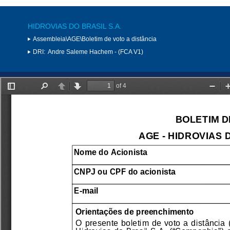
HIDROVIAS DO BRASIL S.A.
Assembleia\AGE\Boletim de voto a distância
DRI:
Andre Saleme Hachem - (FCA V1)