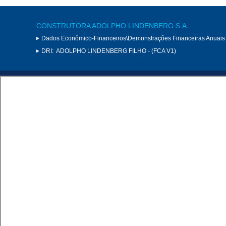
CONSTRUTORA ADOLPHO LINDENBERG S.A.
Dados Econômico-Financeiros\Demonstrações Financeiras Anuais
DRI:
ADOLPHO LINDENBERG FILHO - (FCA V1)