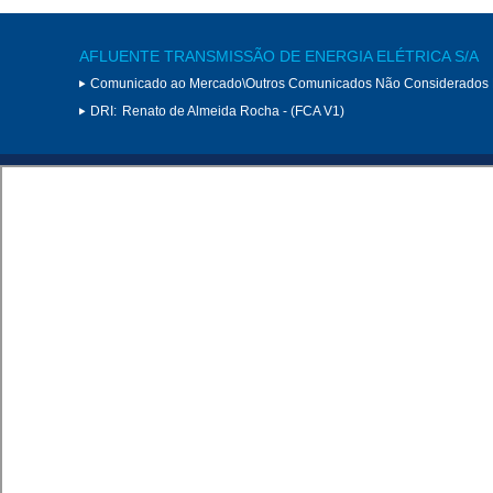
AFLUENTE TRANSMISSÃO DE ENERGIA ELÉTRICA S/A
Comunicado ao Mercado\Outros Comunicados Não Considerados 
DRI:
Renato de Almeida Rocha - (FCA V1)