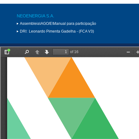
NEOENERGIA S.A.
Assembleia\AGO/E\Manual para participação
DRI:
Leonardo Pimenta Gadelha - (FCA V3)