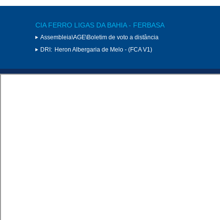
CIA FERRO LIGAS DA BAHIA - FERBASA
Assembleia\AGE\Boletim de voto a distância
DRI:
Heron Albergaria de Melo - (FCA V1)