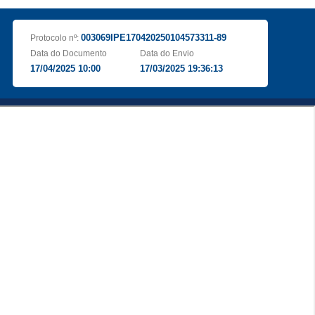
003069IPE170420250104573311-89
Protocolo nº:
Data do Documento
Data do Envio
17/04/2025 10:00
17/03/2025 19:36:13