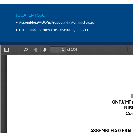
IGUATEMI S.A.
Assembleia\AGO/E\Proposta da Administração
DRI:
Guido Barbosa de Oliveira - (FCA V1)