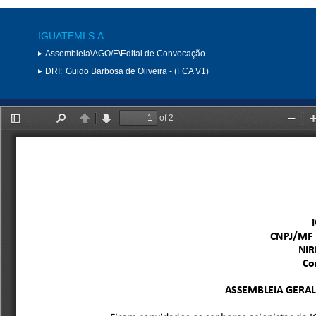
IGUATEMI S.A.
Assembleia\AGO/E\Edital de Convocação
DRI:
Guido Barbosa de Oliveira - (FCA V1)