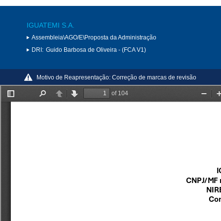
IGUATEMI S.A.
Assembleia\AGO/E\Proposta da Administração
DRI:
Guido Barbosa de Oliveira - (FCA V1)
Motivo de Reapresentação:
Correção de marcas de revisão