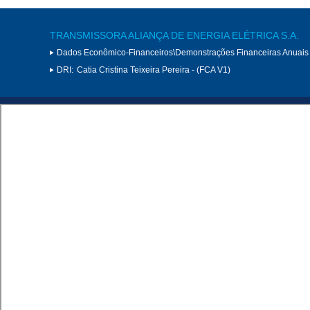
TRANSMISSORA ALIANÇA DE ENERGIA ELÉTRICA S.A.
Dados Econômico-Financeiros\Demonstrações Financeiras Anuais
DRI:
Catia Cristina Teixeira Pereira - (FCA V1)