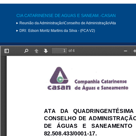
CIA CATARINENSE DE AGUAS E SANEAM.-CASAN
Reunião da Administração\Conselho de Administração\Ata
DRI:
Edson Moritz Martins da Silva - (FCA V2)