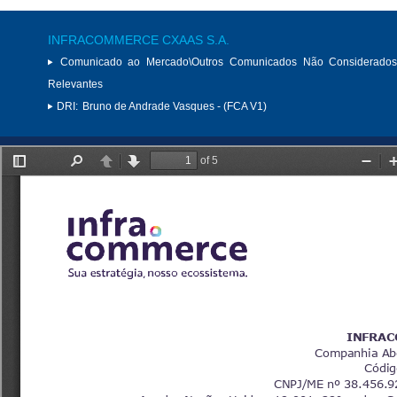
INFRACOMMERCE CXAAS S.A.
Comunicado ao Mercado\Outros Comunicados Não Considerados
Relevantes
DRI:
Bruno de Andrade Vasques - (FCA V1)