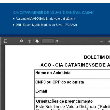
CIA CATARINENSE DE AGUAS E SANEAM.-CASAN
Assembleia\AGO\Boletim de voto a distância
DRI:
Edson Moritz Martins da Silva - (FCA V2)