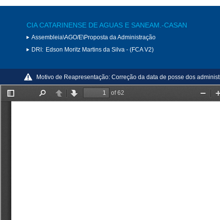
CIA CATARINENSE DE AGUAS E SANEAM.-CASAN
Assembleia\AGO/E\Proposta da Administração
DRI:
Edson Moritz Martins da Silva - (FCA V2)
Motivo de Reapresentação:
Correção da data de posse dos administr