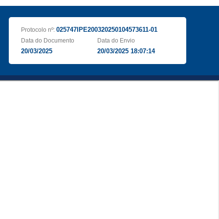
025747IPE200320250104573611-01
Protocolo nº:
Data do Documento
Data do Envio
20/03/2025
20/03/2025 18:07:14