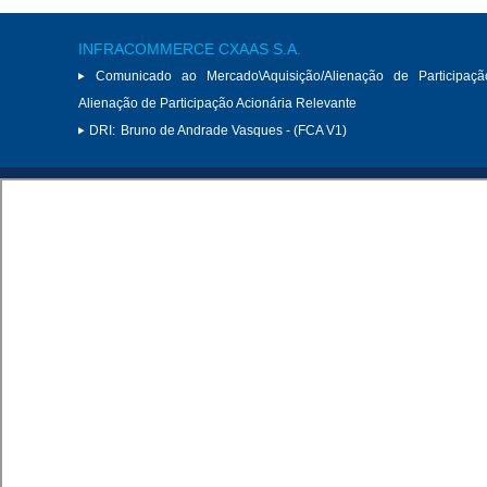
INFRACOMMERCE CXAAS S.A.
Comunicado ao Mercado\Aquisição/Alienação de Participaçã
Alienação de Participação Acionária Relevante
DRI:
Bruno de Andrade Vasques - (FCA V1)